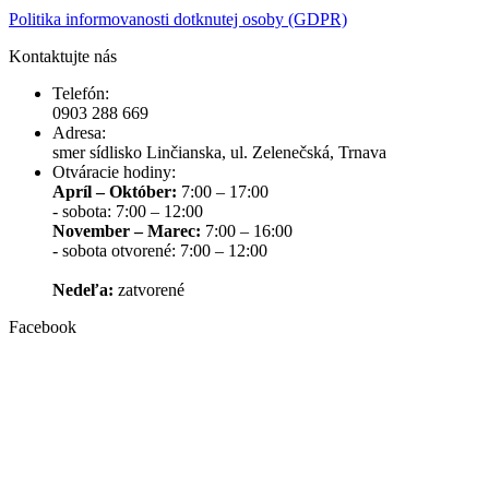
Politika informovanosti dotknutej osoby (GDPR)
Kontaktujte nás
Telefón:
0903 288 669
Adresa:
smer sídlisko Linčianska, ul. Zelenečská, Trnava
Otváracie hodiny:
Apríl – Október:
7:00 – 17:00
- sobota: 7:00 – 12:00
November – Marec:
7:00 – 16:00
- sobota otvorené: 7:00 – 12:00
Nedeľa:
zatvorené
Facebook