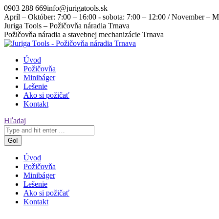
Skip
0903 288 669
info@jurigatools.sk
to
Apríl – Október: 7:00 – 16:00 - sobota: 7:00 – 12:00 / November – Ma
content
Facebook
Instagram
Juriga Tools – Požičovňa náradia Trnava
page
page
Požičovňa náradia a stavebnej mechanizácie Trnava
opens
opens
in
in
Úvod
new
new
Požičovňa
window
window
Minibáger
Lešenie
Ako si požičať
Kontakt
Search:
Hľadaj
Úvod
Požičovňa
Minibáger
Lešenie
Ako si požičať
Kontakt