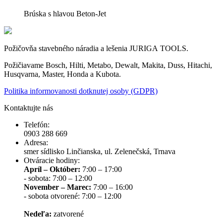
Brúska s hlavou Beton-Jet
Požičovňa stavebného náradia a lešenia JURIGA TOOLS.
Požičiavame Bosch, Hilti, Metabo, Dewalt, Makita, Duss, Hitachi,
Husqvarna, Master, Honda a Kubota.
Politika informovanosti dotknutej osoby (GDPR)
Kontaktujte nás
Telefón:
0903 288 669
Adresa:
smer sídlisko Linčianska, ul. Zelenečská, Trnava
Otváracie hodiny:
Apríl – Október:
7:00 – 17:00
- sobota: 7:00 – 12:00
November – Marec:
7:00 – 16:00
- sobota otvorené: 7:00 – 12:00
Nedeľa:
zatvorené