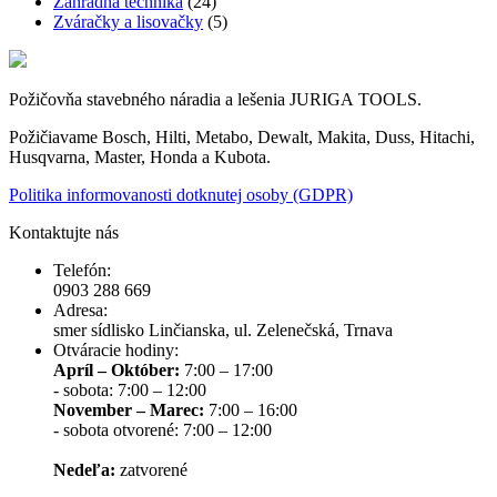
Záhradná technika
(24)
Zváračky a lisovačky
(5)
Požičovňa stavebného náradia a lešenia JURIGA TOOLS.
Požičiavame Bosch, Hilti, Metabo, Dewalt, Makita, Duss, Hitachi,
Husqvarna, Master, Honda a Kubota.
Politika informovanosti dotknutej osoby (GDPR)
Kontaktujte nás
Telefón:
0903 288 669
Adresa:
smer sídlisko Linčianska, ul. Zelenečská, Trnava
Otváracie hodiny:
Apríl – Október:
7:00 – 17:00
- sobota: 7:00 – 12:00
November – Marec:
7:00 – 16:00
- sobota otvorené: 7:00 – 12:00
Nedeľa:
zatvorené