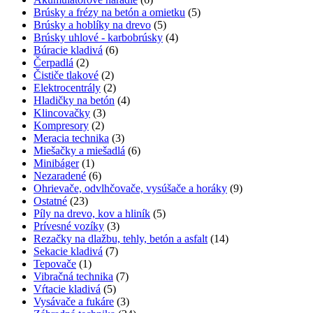
Brúsky a frézy na betón a omietku
(5)
Brúsky a hoblíky na drevo
(5)
Brúsky uhlové - karbobrúsky
(4)
Búracie kladivá
(6)
Čerpadlá
(2)
Čističe tlakové
(2)
Elektrocentrály
(2)
Hladičky na betón
(4)
Klincovačky
(3)
Kompresory
(2)
Meracia technika
(3)
Miešačky a miešadlá
(6)
Minibáger
(1)
Nezaradené
(6)
Ohrievače, odvlhčovače, vysúšače a horáky
(9)
Ostatné
(23)
Píly na drevo, kov a hliník
(5)
Prívesné vozíky
(3)
Rezačky na dlažbu, tehly, betón a asfalt
(14)
Sekacie kladivá
(7)
Tepovače
(1)
Vibračná technika
(7)
Vŕtacie kladivá
(5)
Vysávače a fukáre
(3)