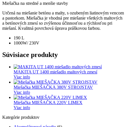
Miešačka na stredné a menšie stavby
Určená na miešanie betónu a malty, s ozubeným liatinovým vencom
a pastorkom. Miešačka je vhodná pre miešanie všetkých maltových
a betónových zmesí so zvýšenou účinnosťou a rýchlosťou pri
miešaní. Kvalitná povrchová úprava práškovou farbou.
190 L
1000W/ 230V
Súvisiace produkty
MAKITA UT 1400 miešadlo maltových zmesí
Viac info
Miešačka MIEŠAČKA 380V STROJSTAV
Viac info
Miešačka MIEŠAČKA 220V LIMEX
Viac info
Kategórie produktov
Akumulátorové náradie
(6)