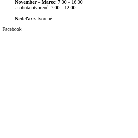
November – Marec:
7:00 – 16:00
- sobota otvorené: 7:00 – 12:00
Nedeľa:
zatvorené
Facebook