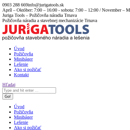
Skip
0903 288 669
info@jurigatools.sk
to
Apríl – Október: 7:00 – 16:00 - sobota: 7:00 – 12:00 / November – Ma
content
Facebook
Instagram
Juriga Tools – Požičovňa náradia Trnava
page
page
Požičovňa náradia a stavebnej mechanizácie Trnava
opens
opens
in
in
new
new
window
window
Úvod
Požičovňa
Minibáger
Lešenie
Ako si požičať
Kontakt
Search:
Hľadaj
Úvod
Požičovňa
Minibáger
Lešenie
Ako si požičať