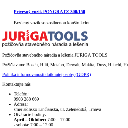
Prívesný vozík PONGRATZ 300/150
Brzdený vozík so zosilnenou konštrukciou.
Požičovňa stavebného náradia a lešenia JURIGA TOOLS.
Požičiavame Bosch, Hilti, Metabo, Dewalt, Makita, Duss, Hitachi, H
Politika informovanosti dotknutej osoby (GDPR)
Kontaktujte nás
Telefón:
0903 288 669
Adresa:
smer sídlisko Linčianska, ul. Zelenečská, Trnava
Otváracie hodiny:
Apríl – Október:
7:00 – 17:00
- sobota: 7:00 – 12:00