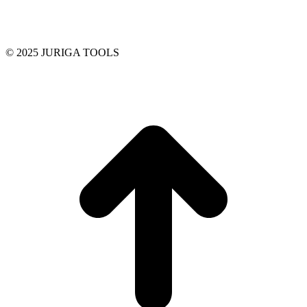
© 2025 JURIGA TOOLS
t
T