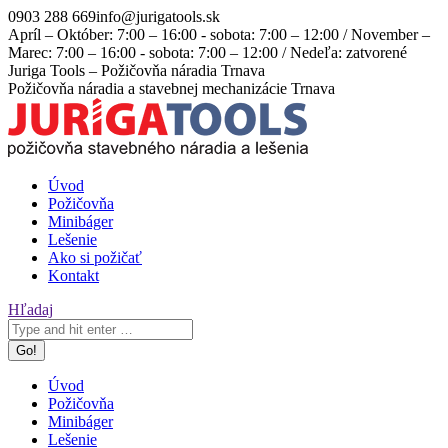
Skip
0903 288 669
info@jurigatools.sk
to
Apríl – Október: 7:00 – 16:00 - sobota: 7:00 – 12:00 / November –
content
Marec: 7:00 – 16:00 - sobota: 7:00 – 12:00 / Nedeľa: zatvorené
Facebook
Instagram
Juriga Tools – Požičovňa náradia Trnava
page
page
Požičovňa náradia a stavebnej mechanizácie Trnava
opens
opens
in
in
new
new
window
window
Úvod
Požičovňa
Minibáger
Lešenie
Ako si požičať
Kontakt
Search:
Hľadaj
Úvod
Požičovňa
Minibáger
Lešenie