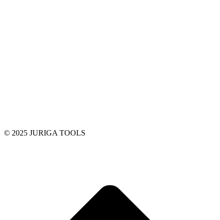
© 2025 JURIGA TOOLS
t
T