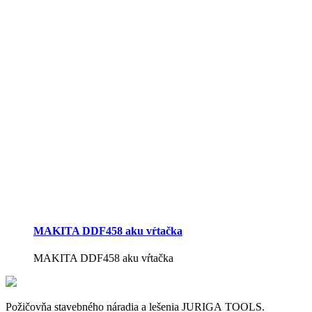
MAKITA DDF458 aku vŕtačka
MAKITA DDF458 aku vŕtačka
Požičovňa stavebného náradia a lešenia JURIGA TOOLS.