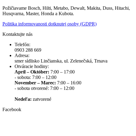
Požičiavame Bosch, Hilti, Metabo, Dewalt, Makita, Duss, Hitachi,
Husqvarna, Master, Honda a Kubota.
Politika informovanosti dotknutej osoby (GDPR)
Kontaktujte nás
Telefón:
0903 288 669
Adresa:
smer sídlisko Linčianska, ul. Zelenečská, Trnava
Otváracie hodiny:
Apríl – Október:
7:00 – 17:00
- sobota: 7:00 – 12:00
November – Marec:
7:00 – 16:00
- sobota otvorené: 7:00 – 12:00
Nedeľa:
zatvorené
Facebook