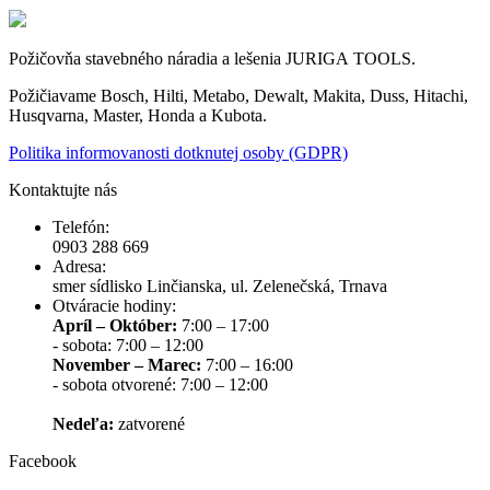
Požičovňa stavebného náradia a lešenia JURIGA TOOLS.
Požičiavame Bosch, Hilti, Metabo, Dewalt, Makita, Duss, Hitachi,
Husqvarna, Master, Honda a Kubota.
Politika informovanosti dotknutej osoby (GDPR)
Kontaktujte nás
Telefón:
0903 288 669
Adresa:
smer sídlisko Linčianska, ul. Zelenečská, Trnava
Otváracie hodiny:
Apríl – Október:
7:00 – 17:00
- sobota: 7:00 – 12:00
November – Marec:
7:00 – 16:00
- sobota otvorené: 7:00 – 12:00
Nedeľa:
zatvorené
Facebook