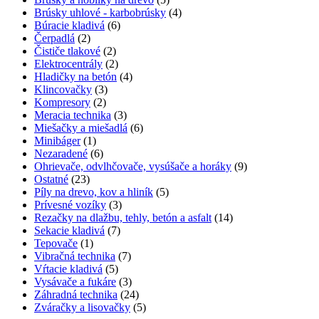
Brúsky uhlové - karbobrúsky
(4)
Búracie kladivá
(6)
Čerpadlá
(2)
Čističe tlakové
(2)
Elektrocentrály
(2)
Hladičky na betón
(4)
Klincovačky
(3)
Kompresory
(2)
Meracia technika
(3)
Miešačky a miešadlá
(6)
Minibáger
(1)
Nezaradené
(6)
Ohrievače, odvlhčovače, vysúšače a horáky
(9)
Ostatné
(23)
Píly na drevo, kov a hliník
(5)
Prívesné vozíky
(3)
Rezačky na dlažbu, tehly, betón a asfalt
(14)
Sekacie kladivá
(7)
Tepovače
(1)
Vibračná technika
(7)
Vŕtacie kladivá
(5)
Vysávače a fukáre
(3)
Záhradná technika
(24)
Zváračky a lisovačky
(5)