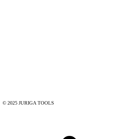
© 2025 JURIGA TOOLS
t
T