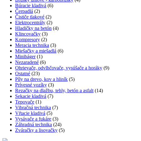
Búracie kladivá
(6)
Čerpadlá
(2)
Čističe tlakové
(2)
Elektrocentrály
(2)
Hladičky na betón
(4)
Klincovačky
(3)
Kompresory
(2)
Meracia technika
(3)
Miešačky a miešadlá
(6)
Minibáger
(1)
Nezaradené
(6)
Ohrievače, odvlhčovače, vysúšače a horáky
(9)
Ostatné
(23)
Píly na drevo, kov a hliník
(5)
Prívesné vozíky
(3)
Rezačky na dlažbu, tehly, betón a asfalt
(14)
Sekacie kladivá
(7)
Tepovače
(1)
Vibračná technika
(7)
Vŕtacie kladivá
(5)
Vysávače a fukáre
(3)
Záhradná technika
(24)
Zváračky a lisovačky
(5)