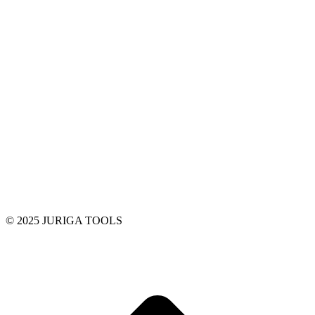
© 2025 JURIGA TOOLS
t
T