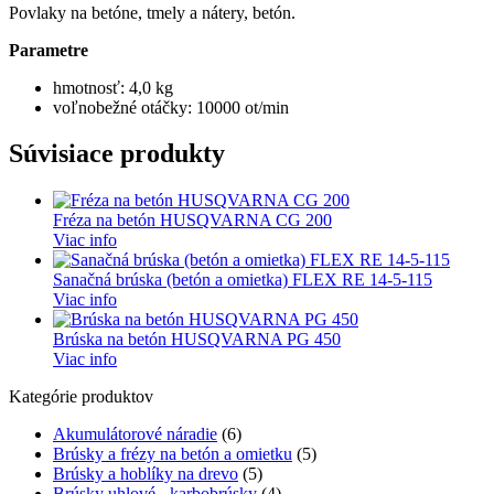
Povlaky na betóne, tmely a nátery, betón.
Parametre
hmotnosť: 4,0 kg
voľnobežné otáčky: 10000 ot/min
Súvisiace produkty
Fréza na betón HUSQVARNA CG 200
Viac info
Sanačná brúska (betón a omietka) FLEX RE 14-5-115
Viac info
Brúska na betón HUSQVARNA PG 450
Viac info
Kategórie produktov
Akumulátorové náradie
(6)
Brúsky a frézy na betón a omietku
(5)
Brúsky a hoblíky na drevo
(5)
Brúsky uhlové - karbobrúsky
(4)