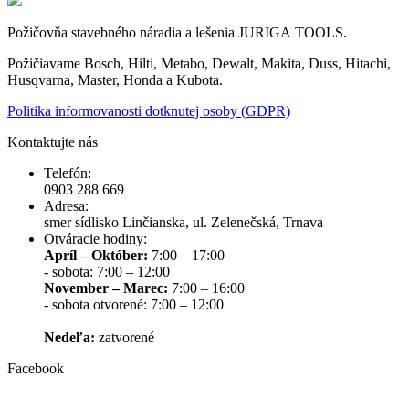
Požičovňa stavebného náradia a lešenia JURIGA TOOLS.
Požičiavame Bosch, Hilti, Metabo, Dewalt, Makita, Duss, Hitachi,
Husqvarna, Master, Honda a Kubota.
Politika informovanosti dotknutej osoby (GDPR)
Kontaktujte nás
Telefón:
0903 288 669
Adresa:
smer sídlisko Linčianska, ul. Zelenečská, Trnava
Otváracie hodiny:
Apríl – Október:
7:00 – 17:00
- sobota: 7:00 – 12:00
November – Marec:
7:00 – 16:00
- sobota otvorené: 7:00 – 12:00
Nedeľa:
zatvorené
Facebook