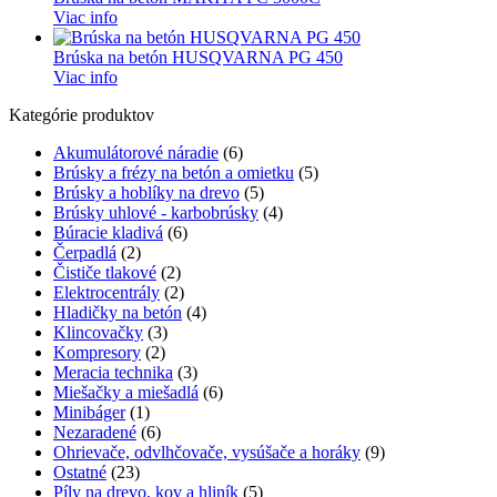
Viac info
Brúska na betón HUSQVARNA PG 450
Viac info
Kategórie produktov
Akumulátorové náradie
(6)
Brúsky a frézy na betón a omietku
(5)
Brúsky a hoblíky na drevo
(5)
Brúsky uhlové - karbobrúsky
(4)
Búracie kladivá
(6)
Čerpadlá
(2)
Čističe tlakové
(2)
Elektrocentrály
(2)
Hladičky na betón
(4)
Klincovačky
(3)
Kompresory
(2)
Meracia technika
(3)
Miešačky a miešadlá
(6)
Minibáger
(1)
Nezaradené
(6)
Ohrievače, odvlhčovače, vysúšače a horáky
(9)
Ostatné
(23)
Píly na drevo, kov a hliník
(5)