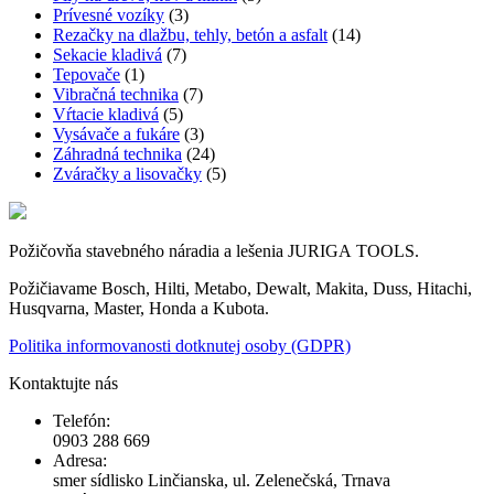
Prívesné vozíky
(3)
Rezačky na dlažbu, tehly, betón a asfalt
(14)
Sekacie kladivá
(7)
Tepovače
(1)
Vibračná technika
(7)
Vŕtacie kladivá
(5)
Vysávače a fukáre
(3)
Záhradná technika
(24)
Zváračky a lisovačky
(5)
Požičovňa stavebného náradia a lešenia JURIGA TOOLS.
Požičiavame Bosch, Hilti, Metabo, Dewalt, Makita, Duss, Hitachi,
Husqvarna, Master, Honda a Kubota.
Politika informovanosti dotknutej osoby (GDPR)
Kontaktujte nás
Telefón:
0903 288 669
Adresa:
smer sídlisko Linčianska, ul. Zelenečská, Trnava