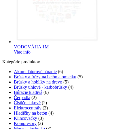
VODOVÁHA 1M
Viac info
Kategórie produktov
Akumulátorové náradie
(6)
Brúsky a frézy na betón a omietku
(5)
Brúsky a hoblíky na drevo
(5)
Brúsky uhlové - karbobrúsky
(4)
Búracie kladivá
(6)
Čerpadlá
(2)
Čističe tlakové
(2)
Elektrocentrály
(2)
Hladičky na betón
(4)
Klincovačky
(3)
Kompresory
(2)
Meracia technika
(3)