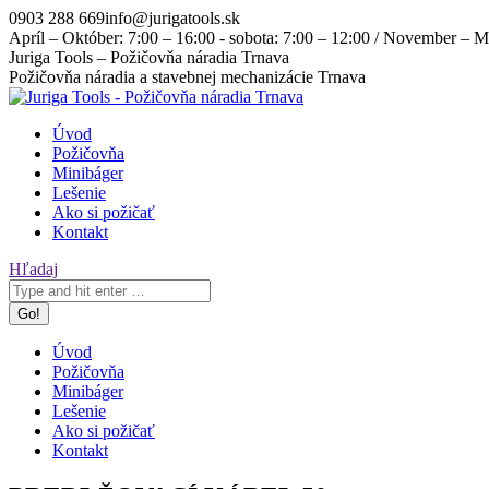
Skip
0903 288 669
info@jurigatools.sk
to
Apríl – Október: 7:00 – 16:00 - sobota: 7:00 – 12:00 / November – Ma
content
Facebook
Instagram
Juriga Tools – Požičovňa náradia Trnava
page
page
Požičovňa náradia a stavebnej mechanizácie Trnava
opens
opens
in
in
Úvod
new
new
Požičovňa
window
window
Minibáger
Lešenie
Ako si požičať
Kontakt
Search:
Hľadaj
Úvod
Požičovňa
Minibáger
Lešenie
Ako si požičať
Kontakt