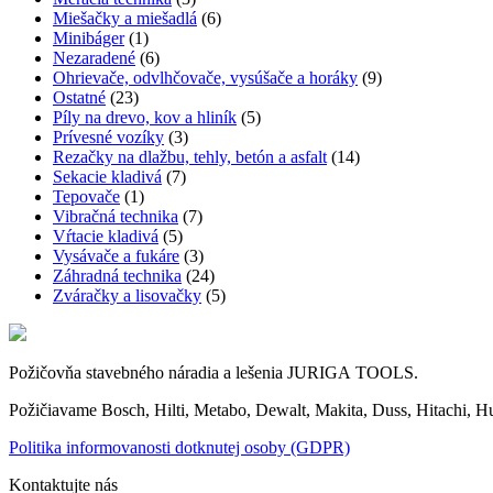
Miešačky a miešadlá
(6)
Minibáger
(1)
Nezaradené
(6)
Ohrievače, odvlhčovače, vysúšače a horáky
(9)
Ostatné
(23)
Píly na drevo, kov a hliník
(5)
Prívesné vozíky
(3)
Rezačky na dlažbu, tehly, betón a asfalt
(14)
Sekacie kladivá
(7)
Tepovače
(1)
Vibračná technika
(7)
Vŕtacie kladivá
(5)
Vysávače a fukáre
(3)
Záhradná technika
(24)
Zváračky a lisovačky
(5)
Požičovňa stavebného náradia a lešenia JURIGA TOOLS.
Požičiavame Bosch, Hilti, Metabo, Dewalt, Makita, Duss, Hitachi, H
Politika informovanosti dotknutej osoby (GDPR)
Kontaktujte nás