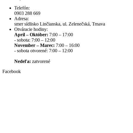
Telefón:
0903 288 669
Adresa:
smer sídlisko Linčianska, ul. Zelenečská, Trnava
Otváracie hodiny:
Apríl – Október:
7:00 – 17:00
- sobota: 7:00 – 12:00
November – Marec:
7:00 – 16:00
- sobota otvorené: 7:00 – 12:00
Nedeľa:
zatvorené
Facebook