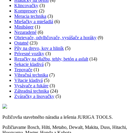
Hladičky na betón
(4)
Klincovačky
(3)
Kompresory
(2)
Meracia technika
(3)
Miešačky a miešadlá
(6)
Minibáger
(1)
Nezaradené
(6)
Ohrievače, odvlhčovače, vysúšače a horáky
(9)
Ostatné
(23)
Píly na drevo, kov a hliník
(5)
Prívesné vozíky
(3)
Rezačky na dlažbu, tehly, betón a asfalt
(14)
Sekacie kladivá
(7)
Tepovače
(1)
Vibračná technika
(7)
Vŕtacie kladivá
(5)
Vysávače a fukáre
(3)
Záhradná technika
(24)
Zváračky a lisovačky
(5)
Požičovňa stavebného náradia a lešenia JURIGA TOOLS.
Požičiavame Bosch, Hilti, Metabo, Dewalt, Makita, Duss, Hitachi,
Husqvarna, Master, Honda a Kubota.