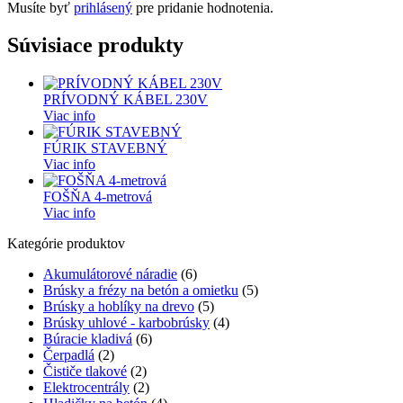
Musíte byť
prihlásený
pre pridanie hodnotenia.
Súvisiace produkty
PRÍVODNÝ KÁBEL 230V
Viac info
FÚRIK STAVEBNÝ
Viac info
FOŠŇA 4-metrová
Viac info
Kategórie produktov
Akumulátorové náradie
(6)
Brúsky a frézy na betón a omietku
(5)
Brúsky a hoblíky na drevo
(5)
Brúsky uhlové - karbobrúsky
(4)
Búracie kladivá
(6)
Čerpadlá
(2)
Čističe tlakové
(2)
Elektrocentrály
(2)