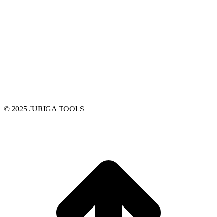
© 2025 JURIGA TOOLS
t
T