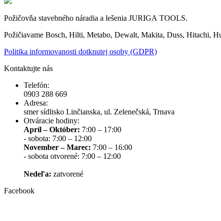
Požičovňa stavebného náradia a lešenia JURIGA TOOLS.
Požičiavame Bosch, Hilti, Metabo, Dewalt, Makita, Duss, Hitachi, H
Politika informovanosti dotknutej osoby (GDPR)
Kontaktujte nás
Telefón:
0903 288 669
Adresa:
smer sídlisko Linčianska, ul. Zelenečská, Trnava
Otváracie hodiny:
Apríl – Október:
7:00 – 17:00
- sobota: 7:00 – 12:00
November – Marec:
7:00 – 16:00
- sobota otvorené: 7:00 – 12:00
Nedeľa:
zatvorené
Facebook