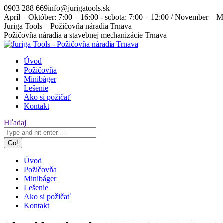
Skip
0903 288 669
info@jurigatools.sk
to
Apríl – Október: 7:00 – 16:00 - sobota: 7:00 – 12:00 / November – Ma
content
Facebook
Instagram
Juriga Tools – Požičovňa náradia Trnava
page
page
Požičovňa náradia a stavebnej mechanizácie Trnava
opens
opens
in
in
Úvod
new
new
Požičovňa
window
window
Minibáger
Lešenie
Ako si požičať
Kontakt
Search:
Hľadaj
Úvod
Požičovňa
Minibáger
Lešenie
Ako si požičať
Kontakt