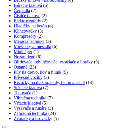
Brúsky uhlové - karbobrúsky
(4)
Búracie kladivá
(6)
Čerpadlá
(2)
Čističe tlakové
(2)
Elektrocentrály
(2)
Hladičky na betón
(4)
Klincovačky
(3)
Kompresory
(2)
Meracia technika
(3)
Miešačky a miešadlá
(6)
Minibáger
(1)
Nezaradené
(6)
Ohrievače, odvlhčovače, vysúšače a horáky
(9)
Ostatné
(23)
Píly na drevo, kov a hliník
(5)
Prívesné vozíky
(3)
Rezačky na dlažbu, tehly, betón a asfalt
(14)
Sekacie kladivá
(7)
Tepovače
(1)
Vibračná technika
(7)
Vŕtacie kladivá
(5)
Vysávače a fukáre
(3)
Záhradná technika
(24)
Zváračky a lisovačky
(5)