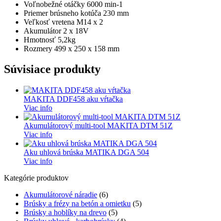
Voľnobežné otáčky 6000 min-1
Priemer brúsneho kotúča 230 mm
Veľkosť vretena M14 x 2
Akumulátor 2 x 18V
Hmotnosť 5,2kg
Rozmery 499 x 250 x 158 mm
Súvisiace produkty
MAKITA DDF458 aku vŕtačka
Viac info
Akumulátorový multi-tool MAKITA DTM 51Z
Viac info
Aku uhlová brúska MATIKA DGA 504
Viac info
Kategórie produktov
Akumulátorové náradie
(6)
Brúsky a frézy na betón a omietku
(5)
Brúsky a hoblíky na drevo
(5)