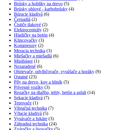
Brúsky a hoblíky na drevo
(5)
Brúsky uhlové - karbobrúsky
(4)
Búracie kladivá
(6)
Čerpadlá
(2)
Čističe tlakové
(2)
Elektrocentrály
(2)
Hladičky na betón
(4)
Klincovačky
(3)
Kompresory
(2)
Meracia technika
(3)
Miešačky a miešadlá
(6)
Minibáger
(1)
Nezaradené
(6)
Ohrievače, odvlhčovače, vysúšače a horáky
(9)
Ostatné
(23)
Píly na drevo, kov a hliník
(5)
Prívesné vozíky
(3)
Rezačky na dlažbu, tehly, betón a asfalt
(14)
Sekacie kladivá
(7)
Tepovače
(1)
Vibračná technika
(7)
Vŕtacie kladivá
(5)
Vysávače a fukáre
(3)
Záhradná technika
(24)
Zváračky a lisovačky
(5)