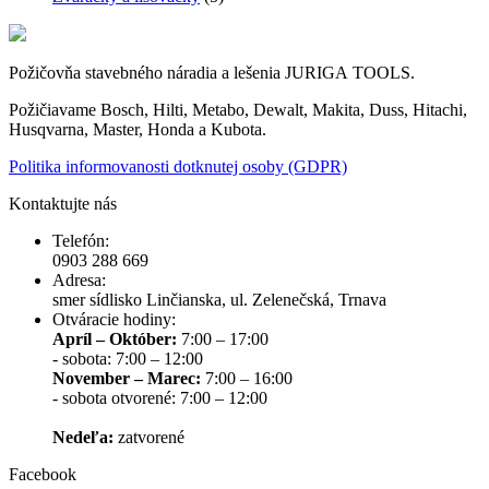
Požičovňa stavebného náradia a lešenia JURIGA TOOLS.
Požičiavame Bosch, Hilti, Metabo, Dewalt, Makita, Duss, Hitachi,
Husqvarna, Master, Honda a Kubota.
Politika informovanosti dotknutej osoby (GDPR)
Kontaktujte nás
Telefón:
0903 288 669
Adresa:
smer sídlisko Linčianska, ul. Zelenečská, Trnava
Otváracie hodiny:
Apríl – Október:
7:00 – 17:00
- sobota: 7:00 – 12:00
November – Marec:
7:00 – 16:00
- sobota otvorené: 7:00 – 12:00
Nedeľa:
zatvorené
Facebook