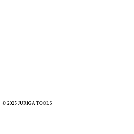
© 2025 JURIGA TOOLS
t
T