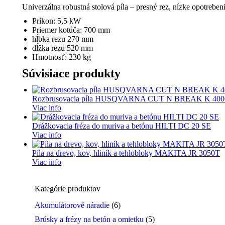
Univerzálna robustná stolová píla – presný rez, nízke opotreben
Príkon: 5,5 kW
Priemer kotúča: 700 mm
hĺbka rezu 270 mm
dĺžka rezu 520 mm
Hmotnosť: 230 kg
Súvisiace produkty
Rozbrusovacia píla HUSQVARNA CUT N BREAK K 400
Viac info
Drážkovacia fréza do muriva a betónu HILTI DC 20 SE
Viac info
Píla na drevo, kov, hliník a tehlobloky MAKITA JR 3050T
Viac info
Kategórie produktov
Akumulátorové náradie
(6)
Brúsky a frézy na betón a omietku
(5)