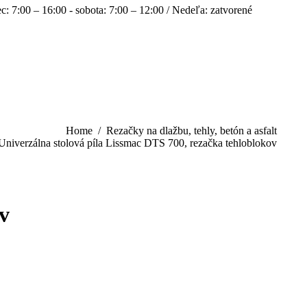
c: 7:00 – 16:00 - sobota: 7:00 – 12:00 / Nedeľa: zatvorené
Facebo
In
page
pa
opens
op
in
in
new
n
windo
w
Home
Rezačky na dlažbu, tehly, betón a asfalt
Univerzálna stolová píla Lissmac DTS 700, rezačka tehloblokov
v