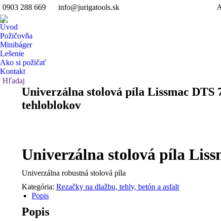
0903 288 669
info@jurigatools.sk
A
Úvod
Požičovňa
Minibáger
Lešenie
Ako si požičať
Kontakt
Search:
Hľadaj
Univerzálna stolová píla Lissmac DTS 
tehloblokov
Univerzálna stolová píla Lis
Univerzálna robustná stolová píla
Kategória:
Rezačky na dlažbu, tehly, betón a asfalt
Popis
Popis