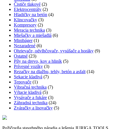
Čističe tlakové
(2)
Elektrocentrály
(2)
Hladičky na betón
(4)
Klincovačky
(3)
Kompresory
(2)
Meracia technika
(3)
Miešačky a miešadlá
(6)
Minibáger
(1)
Nezaradené
(6)
Ohrievače, odvlhčovače, vysúšače a horáky
(9)
Ostatné
(23)
Píly na drevo, kov a hliník
(5)
Prívesné vozíky
(3)
Rezačky na dlažbu, tehly, betón a asfalt
(14)
Sekacie kladivá
(7)
Tepovače
(1)
Vibračná technika
(7)
Vŕtacie kladivá
(5)
Vysávače a fukáre
(3)
Záhradná technika
(24)
Zváračky a lisovačky
(5)
Požičovňa stavebného náradia a lešenia JURIGA TOOLS.