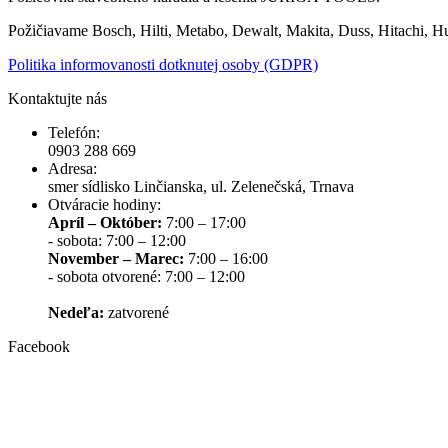
Požičiavame Bosch, Hilti, Metabo, Dewalt, Makita, Duss, Hitachi, H
Politika informovanosti dotknutej osoby (GDPR)
Kontaktujte nás
Telefón:
0903 288 669
Adresa:
smer sídlisko Linčianska, ul. Zelenečská, Trnava
Otváracie hodiny:
Apríl – Október:
7:00 – 17:00
- sobota: 7:00 – 12:00
November – Marec:
7:00 – 16:00
- sobota otvorené: 7:00 – 12:00
Nedeľa:
zatvorené
Facebook