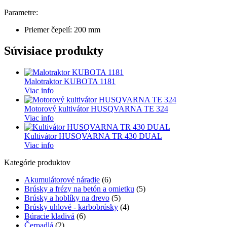
Parametre:
Priemer čepelí: 200 mm
Súvisiace produkty
Malotraktor KUBOTA 1181
Viac info
Motorový kultivátor HUSQVARNA TE 324
Viac info
Kultivátor HUSQVARNA TR 430 DUAL
Viac info
Kategórie produktov
Akumulátorové náradie
(6)
Brúsky a frézy na betón a omietku
(5)
Brúsky a hoblíky na drevo
(5)
Brúsky uhlové - karbobrúsky
(4)
Búracie kladivá
(6)
Čerpadlá
(2)