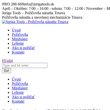
Skip
0903 288 669
info@jurigatools.sk
to
Apríl – Október: 7:00 – 16:00 - sobota: 7:00 – 12:00 / November – Ma
content
Facebook
Instagram
Juriga Tools – Požičovňa náradia Trnava
page
page
Požičovňa náradia a stavebnej mechanizácie Trnava
opens
opens
in
in
Úvod
new
new
Požičovňa
window
window
Minibáger
Lešenie
Ako si požičať
Kontakt
Search:
Hľadaj
Úvod
Požičovňa
Minibáger
Lešenie
Ako si požičať
Kontakt