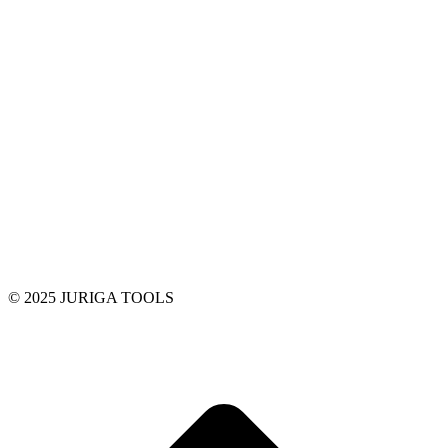
© 2025 JURIGA TOOLS
t
T