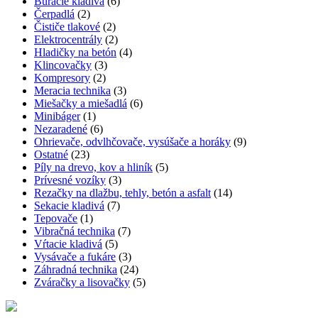
Búracie kladivá
(6)
Čerpadlá
(2)
Čističe tlakové
(2)
Elektrocentrály
(2)
Hladičky na betón
(4)
Klincovačky
(3)
Kompresory
(2)
Meracia technika
(3)
Miešačky a miešadlá
(6)
Minibáger
(1)
Nezaradené
(6)
Ohrievače, odvlhčovače, vysúšače a horáky
(9)
Ostatné
(23)
Píly na drevo, kov a hliník
(5)
Prívesné vozíky
(3)
Rezačky na dlažbu, tehly, betón a asfalt
(14)
Sekacie kladivá
(7)
Tepovače
(1)
Vibračná technika
(7)
Vŕtacie kladivá
(5)
Vysávače a fukáre
(3)
Záhradná technika
(24)
Zváračky a lisovačky
(5)