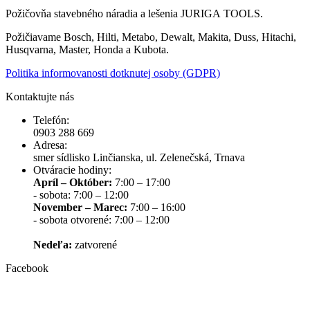
Požičovňa stavebného náradia a lešenia JURIGA TOOLS.
Požičiavame Bosch, Hilti, Metabo, Dewalt, Makita, Duss, Hitachi,
Husqvarna, Master, Honda a Kubota.
Politika informovanosti dotknutej osoby (GDPR)
Kontaktujte nás
Telefón:
0903 288 669
Adresa:
smer sídlisko Linčianska, ul. Zelenečská, Trnava
Otváracie hodiny:
Apríl – Október:
7:00 – 17:00
- sobota: 7:00 – 12:00
November – Marec:
7:00 – 16:00
- sobota otvorené: 7:00 – 12:00
Nedeľa:
zatvorené
Facebook