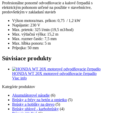
Profesionálne ponorné odvodňovacie a kalové čerpadlá s
elektrickým pohonom určené na použitie v stavebníctve,
predovšetkým v zakladaní stavieb
Výkon motora/max. príkon: 0,75 / 1,2 kW
Napájanie: 230 V
Max. prietok: 325 l/min (19,5 m3/hod)
Max. výtlačná výška: 15,2 m
Max. rozmer častíc: 7,5 mm
Max. hĺbka ponoru: 5 m
Prípojka: 50 mm
Súvisiace produkty
HONDA WT 20X motorové odvodňovacie čerpadlo
Viac info
Kategórie produktov
Akumulátorové náradie
(6)
Brúsky a frézy na betón a omietku
(5)
Brúsky a hoblíky na drevo
(5)
Brúsky uhlové - karbobrúsky
(4)