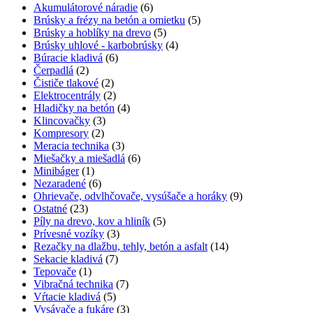
Akumulátorové náradie
(6)
Brúsky a frézy na betón a omietku
(5)
Brúsky a hoblíky na drevo
(5)
Brúsky uhlové - karbobrúsky
(4)
Búracie kladivá
(6)
Čerpadlá
(2)
Čističe tlakové
(2)
Elektrocentrály
(2)
Hladičky na betón
(4)
Klincovačky
(3)
Kompresory
(2)
Meracia technika
(3)
Miešačky a miešadlá
(6)
Minibáger
(1)
Nezaradené
(6)
Ohrievače, odvlhčovače, vysúšače a horáky
(9)
Ostatné
(23)
Píly na drevo, kov a hliník
(5)
Prívesné vozíky
(3)
Rezačky na dlažbu, tehly, betón a asfalt
(14)
Sekacie kladivá
(7)
Tepovače
(1)
Vibračná technika
(7)
Vŕtacie kladivá
(5)
Vysávače a fukáre
(3)