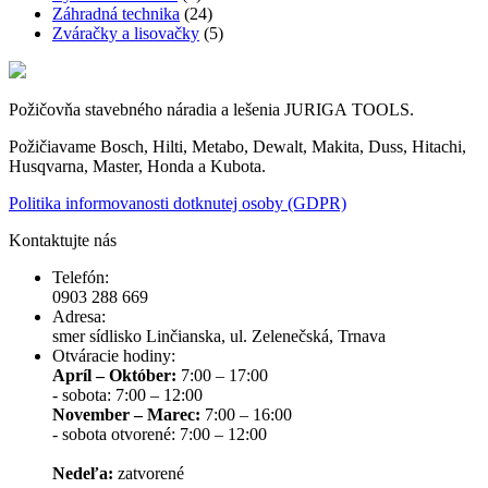
Záhradná technika
(24)
Zváračky a lisovačky
(5)
Požičovňa stavebného náradia a lešenia JURIGA TOOLS.
Požičiavame Bosch, Hilti, Metabo, Dewalt, Makita, Duss, Hitachi,
Husqvarna, Master, Honda a Kubota.
Politika informovanosti dotknutej osoby (GDPR)
Kontaktujte nás
Telefón:
0903 288 669
Adresa:
smer sídlisko Linčianska, ul. Zelenečská, Trnava
Otváracie hodiny:
Apríl – Október:
7:00 – 17:00
- sobota: 7:00 – 12:00
November – Marec:
7:00 – 16:00
- sobota otvorené: 7:00 – 12:00
Nedeľa:
zatvorené