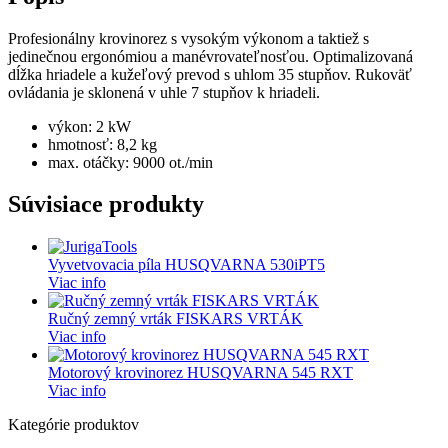
Profesionálny krovinorez s vysokým výkonom a taktiež s
jedinečnou ergonómiou a manévrovateľnosťou. Optimalizovaná
dĺžka hriadele a kužeľový prevod s uhlom 35 stupňov. Rukoväť
ovládania je sklonená v uhle 7 stupňov k hriadeli.
výkon: 2 kW
hmotnosť: 8,2 kg
max. otáčky: 9000 ot./min
Súvisiace produkty
Vyvetvovacia píla HUSQVARNA 530iPT5
Viac info
Ručný zemný vrták FISKARS VRTÁK
Viac info
Motorový krovinorez HUSQVARNA 545 RXT
Viac info
Kategórie produktov