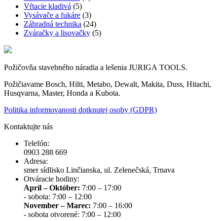
Vŕtacie kladivá
(5)
Vysávače a fukáre
(3)
Záhradná technika
(24)
Zváračky a lisovačky
(5)
Požičovňa stavebného náradia a lešenia JURIGA TOOLS.
Požičiavame Bosch, Hilti, Metabo, Dewalt, Makita, Duss, Hitachi,
Husqvarna, Master, Honda a Kubota.
Politika informovanosti dotknutej osoby (GDPR)
Kontaktujte nás
Telefón:
0903 288 669
Adresa:
smer sídlisko Linčianska, ul. Zelenečská, Trnava
Otváracie hodiny:
Apríl – Október:
7:00 – 17:00
- sobota: 7:00 – 12:00
November – Marec:
7:00 – 16:00
- sobota otvorené: 7:00 – 12:00