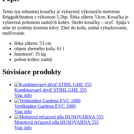
Tento typ robustnej kosačky je vybavený výkonným motorom
Briggs&Stratton s výkonom 5,5hp. Šírka záberu 53cm. Kosačka je
vybavená pohonom zadných kolies. Skelet kosačky – oceľ. Spája v
sebe tri systémy kosenia trávy. Zber do koša, zadná vyhadzovanie,
mulčovanie.
šírka záberu: 53 cm
objem zberného koša: 61 l
hmotnosť: 35 kg
pohon kolies: zadný
Súvisiace produkty
Kombinovaný drvič STIHL GHE 355
Viac info
Vertikutátor Gardena EVC 1000
Viac info
Motorová reťazová píla HUSQVARNA 555
Viac info