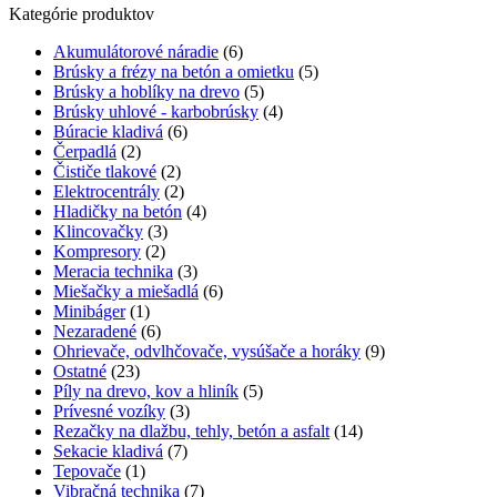
Kategórie produktov
Akumulátorové náradie
(6)
Brúsky a frézy na betón a omietku
(5)
Brúsky a hoblíky na drevo
(5)
Brúsky uhlové - karbobrúsky
(4)
Búracie kladivá
(6)
Čerpadlá
(2)
Čističe tlakové
(2)
Elektrocentrály
(2)
Hladičky na betón
(4)
Klincovačky
(3)
Kompresory
(2)
Meracia technika
(3)
Miešačky a miešadlá
(6)
Minibáger
(1)
Nezaradené
(6)
Ohrievače, odvlhčovače, vysúšače a horáky
(9)
Ostatné
(23)
Píly na drevo, kov a hliník
(5)
Prívesné vozíky
(3)
Rezačky na dlažbu, tehly, betón a asfalt
(14)
Sekacie kladivá
(7)
Tepovače
(1)
Vibračná technika
(7)