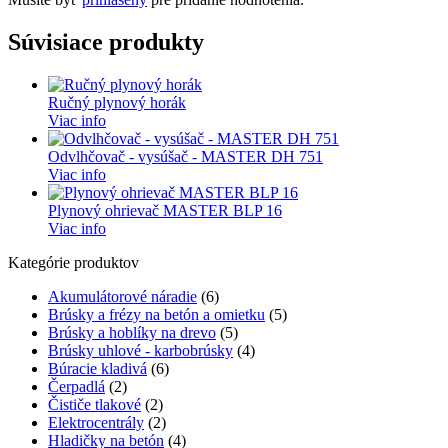
Súvisiace produkty
Ručný plynový horák
Viac info
Odvlhčovač - vysúšač - MASTER DH 751
Viac info
Plynový ohrievač MASTER BLP 16
Viac info
Kategórie produktov
Akumulátorové náradie
(6)
Brúsky a frézy na betón a omietku
(5)
Brúsky a hoblíky na drevo
(5)
Brúsky uhlové - karbobrúsky
(4)
Búracie kladivá
(6)
Čerpadlá
(2)
Čističe tlakové
(2)
Elektrocentrály
(2)
Hladičky na betón
(4)