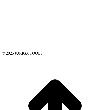
© 2025 JURIGA TOOLS
t
T