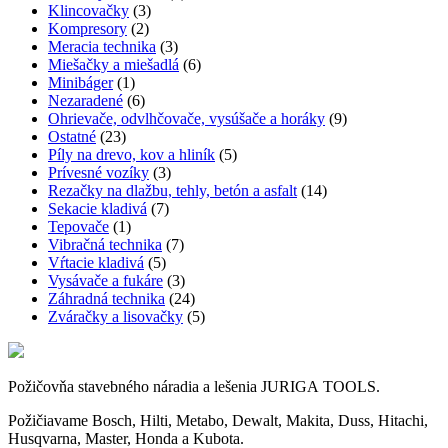
Klincovačky
(3)
Kompresory
(2)
Meracia technika
(3)
Miešačky a miešadlá
(6)
Minibáger
(1)
Nezaradené
(6)
Ohrievače, odvlhčovače, vysúšače a horáky
(9)
Ostatné
(23)
Píly na drevo, kov a hliník
(5)
Prívesné vozíky
(3)
Rezačky na dlažbu, tehly, betón a asfalt
(14)
Sekacie kladivá
(7)
Tepovače
(1)
Vibračná technika
(7)
Vŕtacie kladivá
(5)
Vysávače a fukáre
(3)
Záhradná technika
(24)
Zváračky a lisovačky
(5)
Požičovňa stavebného náradia a lešenia JURIGA TOOLS.
Požičiavame Bosch, Hilti, Metabo, Dewalt, Makita, Duss, Hitachi,
Husqvarna, Master, Honda a Kubota.