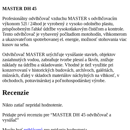
MASTER DH 45
Profesionálny odvlhčovač vzduchu MASTER s odvlhčovacím
výkonom 52l / 24hod je vyrobený z vysoko odolného plastu,
prispôsobeným ľahké údržbe vysokotlakovým čističom a kontrole.
Tento odvlhčovač je vybavený počítadlom motohodín, vlhkomerom
a ukazovateľom spotrebovanej el. energie, možnosť stohovania viac
kusov na seba.
Odvlhčovač MASTER urýchľuje vysúšanie stavieb, objektov
zasiahnutých vodou, zabraňuje tvorbe plesní a škvŕn, znižuje
náklady na údržbu a skladovanie. Vhodné je tiež využitie pri
konzervovaní v historických budovách, archívoch, galériách,
múzeách, ďalej v skladoch materiálov náchylných na vlhkosť, v
obchodoch, potravinárskej a poľnohospodárskej výrobe.
Recenzie
Nikto zatiaľ nepridal hodnotenie.
Pridajte prvú recenziu pre “MASTER DH 45 odvlhčovač a
vysúšač”
Musíte byť
prihlásený
pre pridanie hodnotenia.