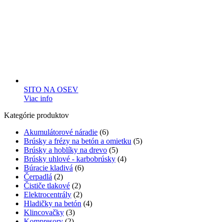
SITO NA OSEV
Viac info
Kategórie produktov
Akumulátorové náradie
(6)
Brúsky a frézy na betón a omietku
(5)
Brúsky a hoblíky na drevo
(5)
Brúsky uhlové - karbobrúsky
(4)
Búracie kladivá
(6)
Čerpadlá
(2)
Čističe tlakové
(2)
Elektrocentrály
(2)
Hladičky na betón
(4)
Klincovačky
(3)
Kompresory
(2)