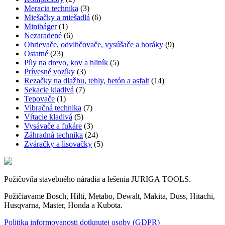
Meracia technika
(3)
Miešačky a miešadlá
(6)
Minibáger
(1)
Nezaradené
(6)
Ohrievače, odvlhčovače, vysúšače a horáky
(9)
Ostatné
(23)
Píly na drevo, kov a hliník
(5)
Prívesné vozíky
(3)
Rezačky na dlažbu, tehly, betón a asfalt
(14)
Sekacie kladivá
(7)
Tepovače
(1)
Vibračná technika
(7)
Vŕtacie kladivá
(5)
Vysávače a fukáre
(3)
Záhradná technika
(24)
Zváračky a lisovačky
(5)
Požičovňa stavebného náradia a lešenia JURIGA TOOLS.
Požičiavame Bosch, Hilti, Metabo, Dewalt, Makita, Duss, Hitachi,
Husqvarna, Master, Honda a Kubota.
Politika informovanosti dotknutej osoby (GDPR)